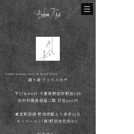
Candle-making class in an old house
創り舎 アトリエカナ
​〒278-0037 千葉県野田市野田335
旧中村商店母屋二階 月悦yué内
東武野田線 野田市駅より徒歩11分
​キッコーマン(株)野田本社向かい