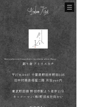
Kerzenherstellungskurs in einem alten Haus
創り舎 アトリエカナ
​〒278-0037 千葉県野田市野田335
旧中村商店母屋二階 月悦yué内
東武野田線 野田市駅より徒歩11分
​キッコーマン(株)野田本社向かい